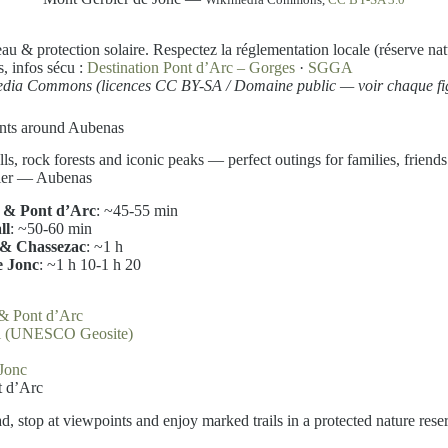
 eau & protection solaire. Respectez la réglementation locale (réserve nat
s, infos sécu :
Destination Pont d’Arc – Gorges
·
SGGA
edia Commons (licences CC BY-SA / Domaine public — voir chaque fig
nts around Aubenas
ls, rock forests and iconic peaks — perfect outings for families, friend
vier — Aubenas
 & Pont d’Arc
: ~45-55 min
ll
: ~50-60 min
e & Chassezac
: ~1 h
e Jonc
: ~1 h 10-1 h 20
& Pont d’Arc
ll (UNESCO Geosite)
Jonc
 d’Arc
, stop at viewpoints and enjoy marked trails in a protected nature rese