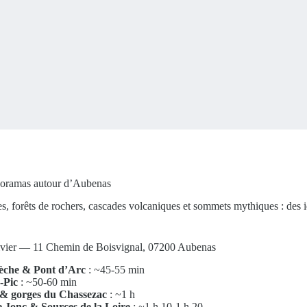
noramas autour d’Aubenas
es, forêts de rochers, cascades volcaniques et sommets mythiques : des 
ivier — 11 Chemin de Boisvignal, 07200 Aubenas
èche & Pont d’Arc
: ~45-55 min
-Pic
: ~50-60 min
e & gorges du Chassezac
: ~1 h
 Jonc & Sources de la Loire
: ~1 h 10-1 h 20