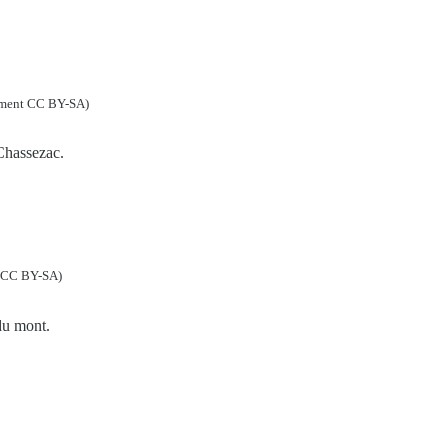
lement CC BY-SA)
 Chassezac.
t CC BY-SA)
du mont.