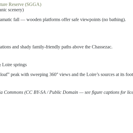
ture Reserve (SGGA)
anic scenery)
amatic fall — wooden platforms offer safe viewpoints (no bathing).
tions and shady family-friendly paths above the Chassezac.
 Loire springs
loaf” peak with sweeping 360° views and the Loire’s sources at its foot
ia Commons (CC BY-SA / Public Domain — see figure captions for lice