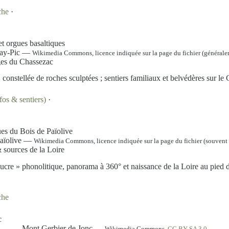
che
·
Ray-Pic —
Wikimedia Commons, licence indiquée sur la page du fichier (généra
ges du Chassezac
 constellée de roches sculptées ; sentiers familiaux et belvédères sur le
fos & sentiers)
·
Païolive —
Wikimedia Commons, licence indiquée sur la page du fichier (souven
 sources de la Loire
cre » phonolitique, panorama à 360° et naissance de la Loire au pied 
che
Mont Gerbier de Jonc —
Wikimedia Commons,
CC BY-SA 3.0