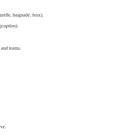
urelle, baignade, feux).
caption).
s and teams.
rve.