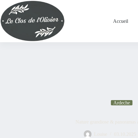
Accueil
Ardeche
Nature grandiose & panoramas 
Louise
03.10.2025