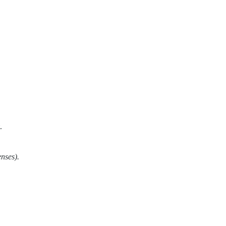
.
nses).