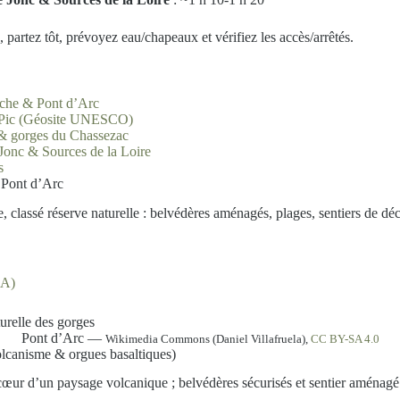
, partez tôt, prévoyez eau/chapeaux et vérifiez les accès/arrêtés.
che & Pont d’Arc
-Pic (Géosite UNESCO)
 & gorges du Chassezac
Jonc & Sources de la Loire
s
 Pont d’Arc
 classé réserve naturelle : belvédères aménagés, plages, sentiers de dé
GA)
Pont d’Arc —
Wikimedia Commons (Daniel Villafruela),
CC BY-SA 4.0
lcanisme & orgues basaltiques)
cœur d’un paysage volcanique ; belvédères sécurisés et sentier aménagé 